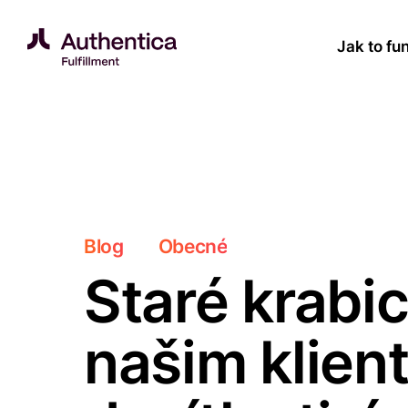
Přeskočit na obsah
Jak to fu
Blog
Obecné
Staré krabic
našim klien