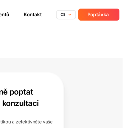
entů
Kontakt
Poptávka
CS
ně poptat
u konzultaci
stikou a zefektivněte vaše