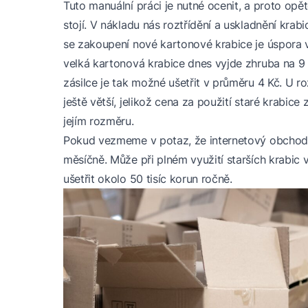
Tuto manuální práci je nutné ocenit, a proto opě
stojí. V nákladu nás roztřídění a uskladnění krabi
se zakoupení nové kartonové krabice je úspora v
velká kartonová krabice dnes vyjde zhruba na 
zásilce je tak možné ušetřit v průměru 4 Kč. U r
ještě větší, jelikož cena za použití staré krabice 
jejím rozměru.
Pokud vezmeme v potaz, že internetový obchod
měsíčně. Může při plném využití starších krabic v
ušetřit okolo 50 tisíc korun ročně.