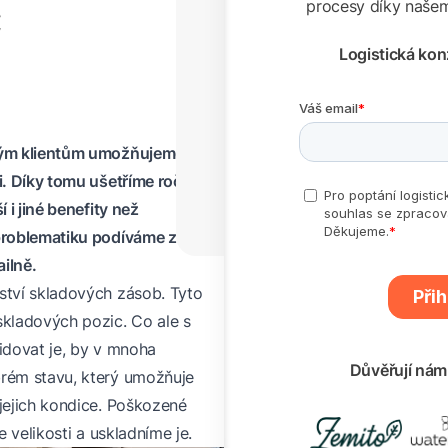
c
procesy díky našemu
Logistická ko
svým klientům umožňujeme
. Díky tomu ušetříme ročně
 i jiné benefity než
 problematiku podíváme z
ailně.
ství skladových zásob. Tyto
skladových pozic. Co ale s
vidovat je, by v mnoha
Důvěřují nám 
brém stavu, který umožňuje
 jejich kondice. Poškozené
e velikosti a uskladníme je.