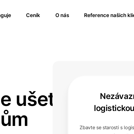
nguje
Ceník
O nás
Reference našich kli
e ušetří
Nezávaz
logisticko
tům
Zbavte se starosti s logi