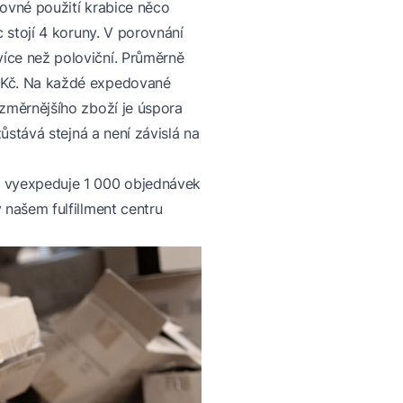
tovné použití krabice něco
c stojí 4 koruny. V porovnání
íce než poloviční. Průměrně
9 Kč. Na každé expedované
ozměrnějšího zboží je úspora
zůstává stejná a není závislá na
 vyexpeduje 1 000 objednávek
 našem fulfillment centru