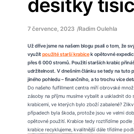
desítky tisí
7 července, 2023
Radim Oulehla
Už dříve jsme na našem blogu psali o tom, že 
využít
použité starší krabice
k opětovné expedici
přes 6 000 stromů. Použití starších krabic přináší
udržitelnost. V dnešním článku se tedy na tuto
jiného pohledu – finančního, a to trochu více det
Do našeho fulfillment centra míří obrovské množ
zásoby na příjmu musíme vybalit a uskladnit do 
krabicemi, ve kterých bylo zboží zabalené? Zlik
případech byla škoda, protože jsou ve velmi do
opětovné použití. Krabice tedy roztřídíme podle
krabice recyklujeme, kvalitnější dále třídíme podl