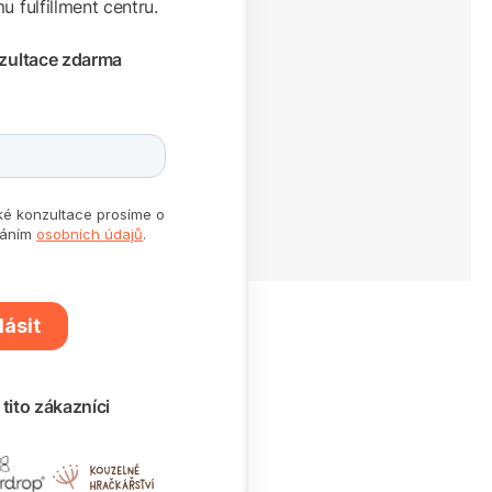
 fulfillment centru.
nzultace zdarma
tito zákazníci