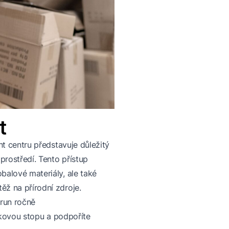
t
nt centru představuje důležitý
prostředí. Tento přístup
alové materiály, ale také
ž na přírodní zdroje.
orun ročně
líkovou stopu a podpoříte