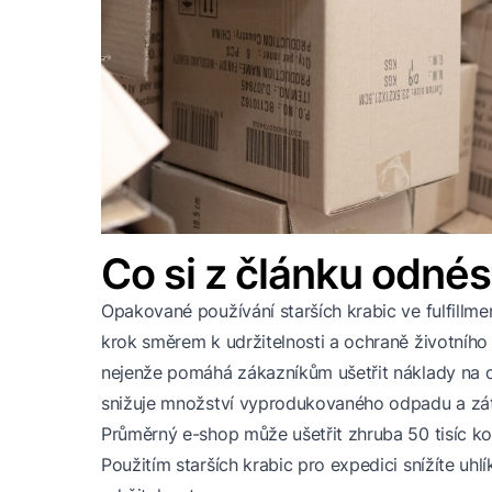
Co si z článku odnés
Opakované používání starších krabic ve fulfillme
krok směrem k udržitelnosti a ochraně životního 
nejenže pomáhá zákazníkům ušetřit náklady na ob
snižuje množství vyprodukovaného odpadu a zátě
Průměrný e-shop může ušetřit zhruba 50 tisíc k
Použitím starších krabic pro expedici snížíte uh