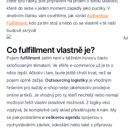
čtěte tyto řádky, jste připraveni na příběh o sledu událostí,
které do sebe v jeden moment zapadly jako puclíky. V
dnešním článku vám osvětlíme, jak vznikl
Authentica
Fulfillment
, kdo za tím stojí a nebo co se vlastně v té naší
budově skrývá!
Co fulfillment vlastně je?
Pojem
fulfillment
zatím není v běžném hovoru často
skloňovaným tématem. Ve sféře e-commerce už je to o
něco lepší. Ačkoliv i tam, bude ještě chvíli trvat, než se
pojem úplně zažije.
Outsourcing logistiky
je vhodným
řešením pro každý e-shop nebo jakéhokoliv prodejce
online artiklů. Je vhodný pro ty, kteří nechtějí nebo nemají
možnost řešit vlastní skladové možnosti. Z logiky věci
vyplývá, že kompletně celý sklad přestěhujete k nám. My
se pak postaráme
o veškerou agendu
spojenou s
vychystáváním zásilek, odesílání nebo také s přípravou