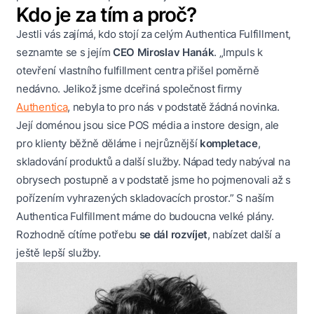
Kdo je za tím a proč?
Jestli vás zajímá, kdo stojí za celým Authentica Fulfillment,
seznamte se s jejím
CEO Miroslav Hanák
. „Impuls k
otevření vlastního fulfillment centra přišel poměrně
nedávno. Jelikož jsme dceřiná společnost firmy
Authentica
, nebyla to pro nás v podstatě žádná novinka.
Její doménou jsou sice POS média a instore design, ale
pro klienty běžně děláme i nejrůznější
kompletace
,
skladování produktů a další služby. Nápad tedy nabýval na
obrysech postupně a v podstatě jsme ho pojmenovali až s
pořízením vyhrazených skladovacích prostor.” S naším
Authentica Fulfillment máme do budoucna velké plány.
Rozhodně cítíme potřebu
se dál rozvíjet
, nabízet další a
ještě lepší služby.