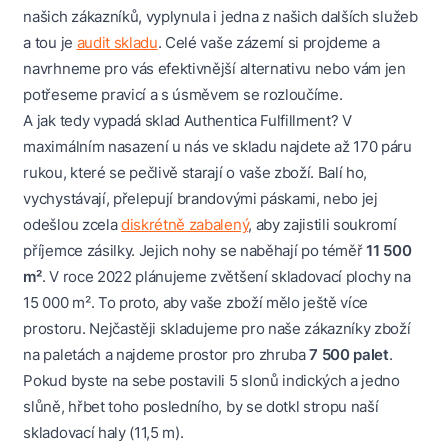
našich zákazníků, vyplynula i jedna z našich dalších služeb
a tou je
audit skladu
. Celé vaše zázemí si projdeme a
navrhneme pro vás efektivnější alternativu nebo vám jen
potřeseme pravicí a s úsměvem se rozloučíme.
A jak tedy vypadá sklad Authentica Fulfillment? V
maximálním nasazení u nás ve skladu najdete až 170 páru
rukou, které se pečlivě starají o vaše zboží. Balí ho,
vychystávají, přelepují brandovými páskami, nebo jej
odešlou zcela
diskrétně zabalený
, aby zajistili soukromí
příjemce zásilky. Jejich nohy se naběhají po téměř
11 500
m²
. V roce 2022 plánujeme zvětšení skladovací plochy na
15 000 m². To proto, aby vaše zboží mělo ještě více
prostoru. Nejčastěji skladujeme pro naše zákazníky zboží
na paletách a najdeme prostor pro zhruba
7 500 palet
.
Pokud byste na sebe postavili 5 slonů indických a jedno
slůně, hřbet toho posledního, by se dotkl stropu naší
skladovací haly (11,5 m).