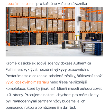
speciálního balení
pro každého vašeho zákazníka.
Kromě klasické skladové agendy dokáže Authentica
Fulfillment vykrývat i sezónní
výkyvy
pracovních sil.
Postaráme se o dokonale zabalené zásilky, štítkování zboží,
vývoj obalového materiálu
nebo třeba nejrůznější
kompletace, které by jinak naši klienti museli outsourcovat
u 3. strany. Pracujeme na tom, abychom pro naše klienty
byli
rovnocennými
partnery, vždy budeme jejich
pomocnou rukou a pomůžeme jim dál růst.