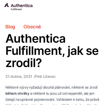
Přeskočit na obsah
Blog
Obecné
Authentica
Fulfillment, jak se
zrodil?
21 dubna, 2021
Petr Litavec
Některé výzvy vyžadují dlouhá plánování, některé se zrodí
během chvilky
a některé tu jsou už od nepaměti, ale jen
čekají na správné pojmenování. Vzhledem k tomu, že právě