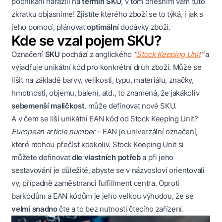
podnikání narazili na
termín SKU
, v tom dnešním vám tuto
zkratku objasníme! Zjistíte kterého zboží se to týká, i jak s
jeho pomocí, plánovat
optimální
dodávky zboží.
Kde se vzal pojem SKU?
Označení
SKU
pochází z anglického
“
Stock Keeping Unit
”
a
vyjadřuje unikátní kód pro konkrétní druh zboží. Může se
lišit na základě barvy, velikosti, typu, materiálu, značky,
hmotnosti, objemu, balení, atd., to znamená, že jakákoliv
sebemenší maličkost
, může definovat nové SKU.
A v čem se liší unikátní EAN kód od Stock Keeping Unit?
European article number
– EAN je univerzální označení,
které mohou přečíst kdekoliv. Stock Keeping Unit si
můžete definovat
dle vlastních potřeb
a při jeho
sestavování je důležité, abyste se v názvosloví orientovali
vy, případně zaměstnanci fulfillment centra. Oproti
barkódům a EAN kódům je jeho velkou výhodou, že se
velmi snadno
čte a to bez nutnosti čtecího zařízení.