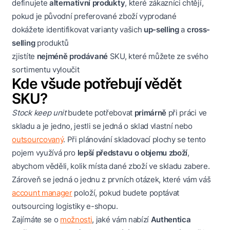
definujete
alternativní produkty
, které zákazníci chtějí,
pokud je původní preferované zboží vyprodané
dokážete identifikovat varianty vašich
up-selling
a
cross-
selling
produktů
zjistíte
nejméně prodávané
SKU, které můžete ze svého
sortimentu vyloučit
Kde všude potřebují vědět
SKU?
Stock keep unit
budete potřebovat
primárně
při práci ve
skladu a je jedno, jestli se jedná o sklad vlastní nebo
outsourcovaný
. Při plánování skladovací plochy se tento
pojem využívá pro
lepší představu o objemu zboží
,
abychom věděli, kolik místa dané zboží ve skladu zabere.
Zároveň se jedná o jednu z prvních otázek, které vám váš
account manager
položí, pokud budete poptávat
outsourcing logistiky e-shopu.
Zajímáte se o
možnosti
, jaké vám nabízí
Authentica