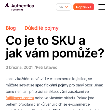
Přeskočit na obsah
Poptávka
CS
Blog
Důležité pojmy
Co je to SKU a
jak vám pomůže?
3 března, 2021
Petr Litavec
Jako v každém odvětví, i v e-commerce logistice, se
můžete setkat se
specifickými pojmy
pro daný obor. Jinak
tomu není ani při práci se skladovými zásobami ve
fulfillment centru
nebo ve vlastním skladu. Pokud jste
během pročítání článků věnujících se e-commerce